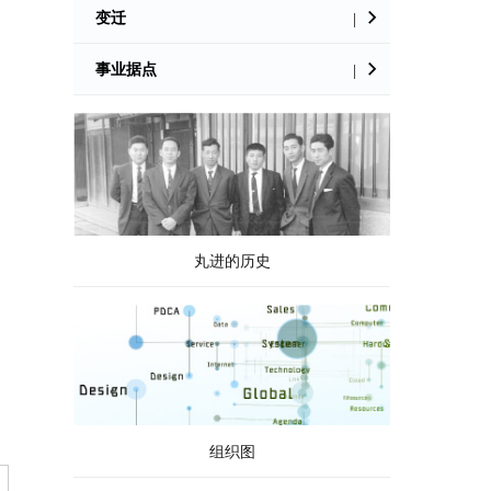
变迁
|
事业据点
|
丸进的历史
组织图