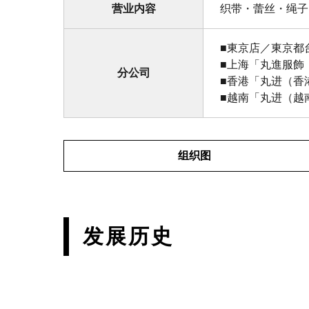
营业内容
织带・蕾丝・绳子
■東京店／東京都台
■上海「丸進服飾
分公司
■香港「丸进（香
■越南「丸进（越
组织图
发展历史