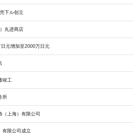
売下ル创立
）丸进商店
万日元增加至2000万日元
名
楼竣工
务所
饰（上海）有限公司
）有限公司成立